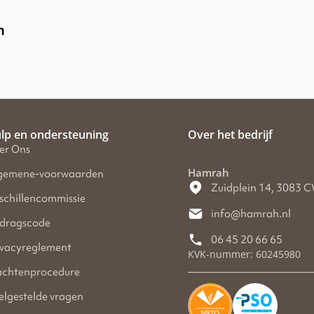
n
lp en ondersteuning
Over het bedrijf
er Ons
Hamrah
gemene-voorwaarden
Zuidplein 14, 3083 
schillencommissie
info@hamrah.nl
dragscode
06 45 20 66 65
ivacyreglement
KVK-nummer: 60245980
achtenprocedure
elgestelde vragen