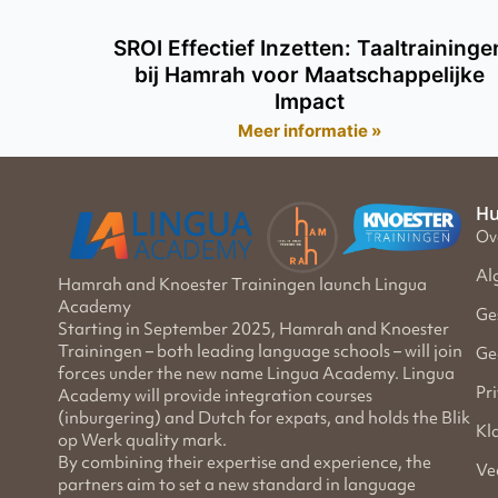
SROI Effectief Inzetten: Taaltraininge
bij Hamrah voor Maatschappelijke
Impact
Meer informatie »
Hu
Ov
Al
Hamrah and Knoester Trainingen launch Lingua
Academy
Ge
Starting in September 2025, Hamrah and Knoester
Trainingen – both leading language schools – will join
Ge
forces under the new name Lingua Academy. Lingua
Pr
Academy will provide integration courses
(inburgering) and Dutch for expats, and holds the Blik
Kl
op Werk quality mark.
By combining their expertise and experience, the
Ve
partners aim to set a new standard in language